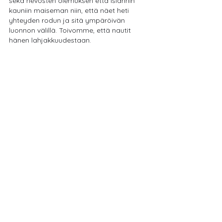
sekä hevosten olemuksen että Islannin 
kauniin maiseman niin, että näet heti 
yhteyden rodun ja sitä ympäröivän 
luonnon välillä. Toivomme, että nautit 
hänen lahjakkuudestaan.