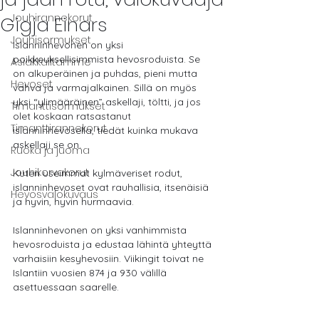
Jouhirannekorut
Gigja Einars
Jouhisormukset
Islanninhevonen on yksi 
poikkeuksellisimmista hevosroduista. Se 
Asiakkailtamme
on alkuperäinen ja puhdas, pieni mutta 
Hevoset
vahva ja varmajalkainen. Sillä on myös 
yksi “ylimääräinen” askellaji, töltti, ja jos 
Timanttisormukset
olet koskaan ratsastanut 
Timanttirannekorut
islanninhevosella, tiedät kuinka mukava 
askellaji se on.
Ruoka ja juoma
Jouhikorvakorut
Kuten useimmat kylmäveriset rodut, 
islanninhevoset ovat rauhallisia, itsenäisiä 
Hevosvalokuvaus
ja hyvin, hyvin hurmaavia.
Islanninhevonen on yksi vanhimmista 
hevosroduista ja edustaa lähintä yhteyttä 
varhaisiin kesyhevosiin. Viikingit toivat ne 
Islantiin vuosien 874 ja 930 välillä 
asettuessaan saarelle.