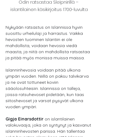
Odin ratsastaa Sleipnirillä – 
islantilainen käsikirjoitus 1700-luvulta
Nykyään ratsastus on Islannissa hyvin 
suosittu urheilulaji ja harrastus. Vaikka 
hevosten tuominen Islantiin ei ole 
mahdollista, voidaan hevosia viedä 
maasta, ja niitä on mahdollista ratsastaa 
ja pitää myös monissa muissa maissa.
Islanninhevosia voidaan pitää ulkona 
ympäri vuoden. Niillä on paksu talvikarva 
ja ne ovat tottuneet koviin 
sääolosuhteisiin. Islannissa on talleja, 
joissa ratsuhevoset pidetään, kun taas 
siitoshevoset ja varsat pysyvät ulkona 
vuoden ympäri.
Gigja Einarsdottir
 on islantilainen 
valokuvaaja, joka on syntynyt ja kasvanut 
islanninhevosten parissa. Hän tallentaa 