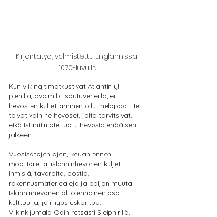
Kirjontatyö, valmistettu Englannissa 
1070-luvulla
Kun viikingit matkustivat Atlantin yli 
pienillä, avoimilla soutuveneillä, ei 
hevosten kuljettaminen ollut helppoa. He 
toivat vain ne hevoset, joita tarvitsivat, 
eikä Islantiin ole tuotu hevosia enää sen 
jälkeen. 
Vuosisatojen ajan, kauan ennen 
moottoreita, islanninhevonen kuljetti 
ihmisiä, tavaroita, postia, 
rakennusmateriaaleja ja paljon muuta. 
Islanninhevonen oli olennainen osa 
kulttuuria, ja myös uskontoa. 
Viikinkijumala Odin ratsasti Sleipnirillä, 