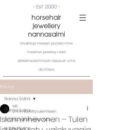
- Est 2000 -
horsehair
jewellery
nannasalmi
arvokoruja hevosen jouhista • fine
horsehair jewellery • edel
pferdehaarschmuck • bijoux en crins
de cheval
Päivitys
Nanna Salmi
MS
Nanna Salmi
2 min käytetty lukemiseen
Islanninhevonen – Tulen
Jouhikorukokoelmasta
ja jään rotu, valokuvaaja
Nanna Salmi