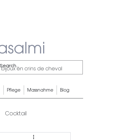
asalmi
 bijoux en crins de cheval
g
Pflege
Massnahme
Blog
Cocktail
rdehaarohrringe