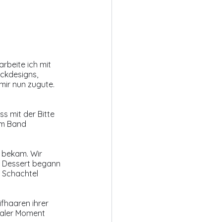
arbeite ich mit 
ickdesigns, 
mir nun zugute. 
 mit der Bitte 
am Band 
 bekam. Wir 
m Dessert begann 
e Schachtel 
fhaaren ihrer 
naler Moment 