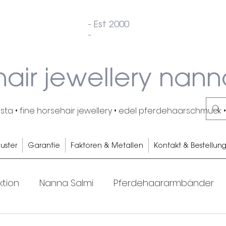
- Est 2000
-
hair jewellery nann
ta • fine horsehair jewellery • edel pferdehaarschmuck •
uster
Garantie
Faktoren & Metallen
Kontakt & Bestellun
ktion
Nanna Salmi
Pferdehaararmbänder
unseren Kundinnen und Kunden
Pferde
Pfe