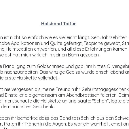
Halsband Taifun
ist nicht so einfach wie es vielleicht klingt. Seit Jahrzehnten 
 habe Applikationen und Quilts gefertigt, Teppiche gewebt, Str
und Heimtextilien entworfen, und all diese Erfahrungen kamen 
elbst hat mich wirklich in seinen Bann gezogen…
 Band, ging zum Goldschmied und gab ihm Nittes Olivengebiss
ab nachzuarbeiten. Das winzige Gebiss wurde anschließend 
e erste Halskette vollendet.
t nie vergessen als meine Freundin ihr Geburtstagsgeschenk
d Einsteller die gemeinsam am Abendbrottisch feierten. Bei
öffnen, schaute die Halskette an und sagte: "Schön“, legte di
ch dem nächsten Geschenk.
eben ihr bemerkte dass das Band tatsächlich aus den Schwei
, traten ihr Tränen in die Augen. Es war ein wahrhaft emotio