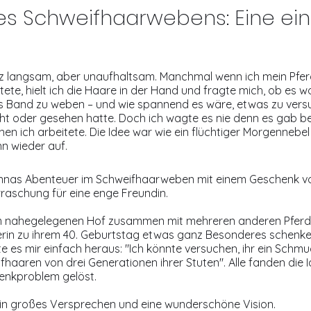
es Schweifhaarwebens: Eine ein
nz langsam, aber unaufhaltsam. Manchmal wenn ich mein Pferd
tete, hielt ich die Haare in der Hand und fragte mich, ob es w
es Band zu weben – und wie spannend es wäre, etwas zu vers
 oder gesehen hatte. Doch ich wagte es nie denn es gab bere
en ich arbeitete. Die Idee war wie ein flüchtiger Morgennebel 
nn wieder auf.
nnas Abenteuer im Schweifhaarweben mit einem Geschenk voll
raschung für eine enge Freundin.
em nahegelegenen Hof zusammen mit mehreren anderen Pferden.
tzerin zu ihrem 40. Geburtstag etwas ganz Besonderes schenk
 es mir einfach heraus: "Ich könnte versuchen, ihr ein Schmu
haaren von drei Generationen ihrer Stuten". Alle fanden die 
enkproblem gelöst.
ein großes Versprechen und eine wunderschöne Vision.