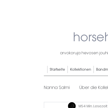
horse
arvokoruja hevosen jouhis
Startseite
Kollektionen
Bandm
Nanna Salmi
Über die Kolle
MS
4 Min. Lesezeit
Pferdehaarringe
Von 