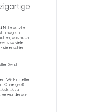
zigartige
 Nitte putzte 
ohl möglich 
uchen, das noch 
its so viele 
- sie erschien 
er Gefühl – 
 Wir Einsteller 
en. Ohne groß 
ckstück zu 
Idee wunderbar 