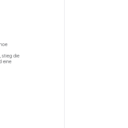
shoe
stieg die 
 eine 