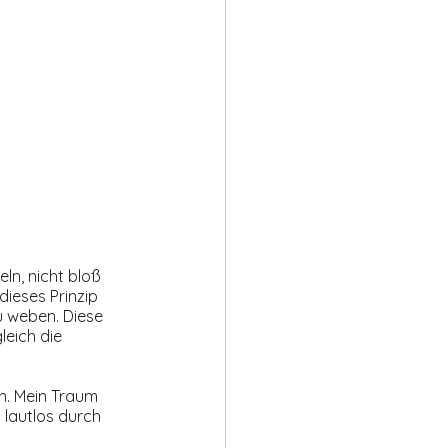
ln, nicht bloß 
ieses Prinzip 
u weben. Diese 
eich die 
n. Mein Traum 
 lautlos durch 