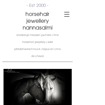
- Est 2000 -
horsehair
jewellery
nannasalmi
arvokoruja hevosen jouhista • fine
horsehair jewellery • edel
pferdehaarschmuck • bijoux en crins
de cheval