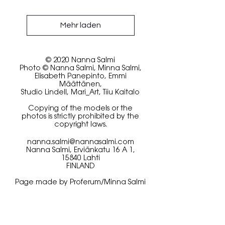
Mehr laden
© 2020 Nanna Salmi
Photo © Nanna Salmi, Minna Salmi,
Elisabeth Panepinto, Emmi
Määttänen,
Studio Lindell, Mari_Art, Tiiu Kaitalo
Copying of the models or the
photos is strictly prohibited by the
copyright laws.
nanna.salmi@nannasalmi.com
Nanna Salmi, Erviänkatu 16 A 1,
15840 Lahti
FINLAND
Page made by Proferum/Minna Salmi