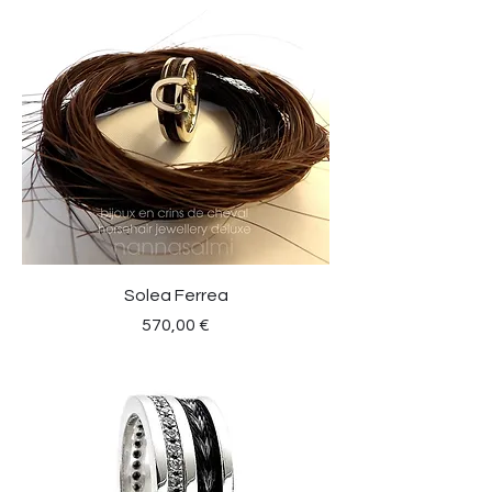
Solea Ferrea
Preis
570,00 €