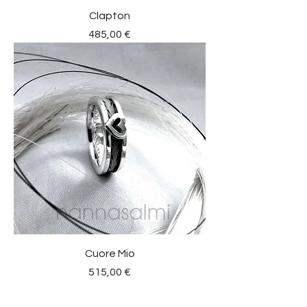
Clapton
Preis
485,00 €
Cuore Mio
Preis
515,00 €