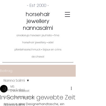
- Est 2000 -
horsehair
jewellery
nannasalmi
arvokoruja hevosen jouhista • fine
horsehair jewellery • edel
pferdehaarschmuck • bijoux en crins
de cheval
Beitrag
Nanna Salmi
MS
Nanna Salmi
2 Min. Lesezeit
In Schmuck gewebte Zeit
Über die Kollektion
Ist Luxus eine Designerhandtasche, ein 
Nanna Salmi