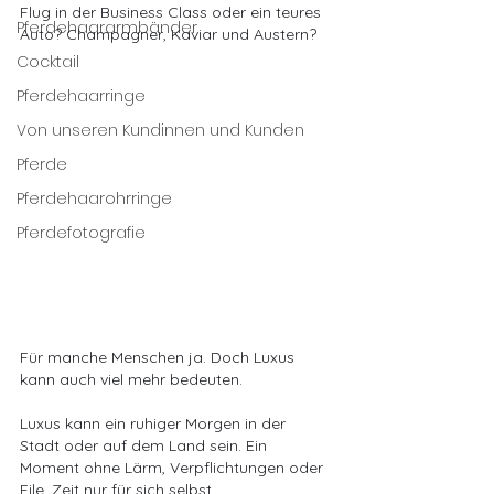
Flug in der Business Class oder ein teures 
Pferdehaararmbänder
Auto? Champagner, Kaviar und Austern?
Cocktail
Pferdehaarringe
Von unseren Kundinnen und Kunden
Pferde
Pferdehaarohrringe
Pferdefotografie
Für manche Menschen ja. Doch Luxus 
kann auch viel mehr bedeuten.
Luxus kann ein ruhiger Morgen in der 
Stadt oder auf dem Land sein. Ein 
Moment ohne Lärm, Verpflichtungen oder 
Eile. Zeit nur für sich selbst.