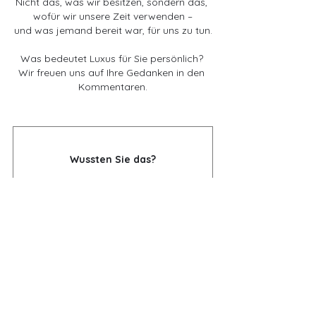
Nicht das, was wir besitzen, sondern das, 
wofür wir unsere Zeit verwenden –
und was jemand bereit war, für uns zu tun.
Was bedeutet Luxus für Sie persönlich? 
Wir freuen uns auf Ihre Gedanken in den 
Kommentaren.
Wussten Sie das?
Die tatsächlichen Herstellungskosten 
einer Designerhandtasche – also 
Material-, Arbeits- und Produktionskosten 
– machen in der Regel nur etwa 10–25 % 
des Verkaufspreises aus. Das bedeutet, 
dass sich der Preis zu einem großen Teil 
aus anderen Faktoren als der reinen 
Herstellung zusammensetzt.