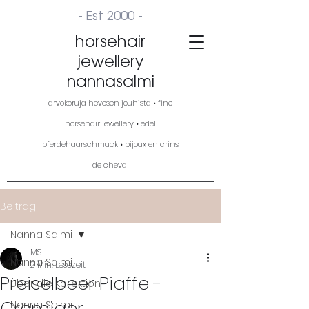
- Est 2000 -
horsehair
jewellery
nannasalmi
arvokoruja hevosen jouhista • fine
horsehair jewellery • edel
pferdehaarschmuck • bijoux en crins
de cheval
Beitrag
Nanna Salmi
MS
Nanna Salmi
2 Min. Lesezeit
Preiselbeer Piaffe -
Über die Kollektion
Cremiger
Nanna Salmi