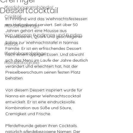
Pferdehaararmbänder
Dessertcocktail
Cocktail
In Finnland wird das Weihnachtsfestessen 
am Heiligabend serviert. Seit über 50 
Pferdehaarringe
Jahren gehört eine Mousse aus 
Von unseren Kundinnen und Kunden
Preiselbeeren, Quark und geschlagener 
Sahne zur Weihnachtstafel in Nannas 
Pferde
Familie. Er ist ein erfrischendes Dessert 
Pferdehaarohrringe
nach einem üppigen Essen. Und obwohl 
sich das Menü im Laufe der Jahre deutlich 
Pferdefotografie
verändert und erleichtert hat, hat der 
Preiselbeerschaum seinen festen Platz 
behalten.
Von diesem Dessert inspiriert wurde für 
Nanna ein eigener Weihnachtscocktail 
entwickelt. Er ist eine eindrucksvolle 
Kombination aus Süße und Säure, 
Cremigkeit und Frische.
Pferdefreunde geben ihren Cocktails 
natürlich pferdebezogene Namen: Der 