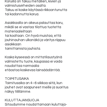
Koruilla on takuu metallien, kivien ja
valmistusvirheiden osalta.
Takuu ei koske käytössä rikkoontunutta
tai kadonnutta korua.
Asiakkaalla on oikeus palauttaa koru,
mikäli se ei vastaa tilattua tuotetta
materiaaleiltaan
tai kooltaan. On hyvä muistaa, että
jouhinauhan ulkonäkö ja väritys riippuu
asiakkaan
toimittamista jouhista.
Koska kyseessä on mittatilaustyönä
valmistettu tuote, kaupassa ei voida
noudattaa normaalia
etäostoa koskevaa lainsäädäntöä.
TOIMITUSAIKA
Toimitusaika on 4–6 viikkoa siitä, kun
jouhet ovat saapuneet meille ja suoritus
näkyy tilillämme.
KULUTTAJANSUOJA
Sitoudumme noudattamaan kuluttaja-