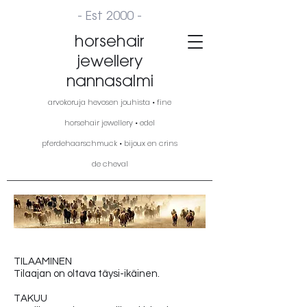
- Est 2000 -
horsehair
jewellery
nannasalmi
arvokoruja hevosen jouhista • fine
horsehair jewellery • edel
pferdehaarschmuck • bijoux en crins
de cheval
TILAAMINEN
Tilaajan on oltava täysi-ikäinen.
TAKUU