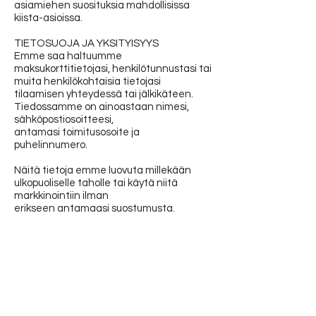
asiamiehen suosituksia mahdollisissa
kiista-asioissa.
TIETOSUOJA JA YKSITYISYYS
Emme saa haltuumme
maksukorttitietojasi, henkilötunnustasi tai
muita henkilökohtaisia tietojasi
tilaamisen yhteydessä tai jälkikäteen.
Tiedossamme on ainoastaan nimesi,
sähköpostiosoitteesi,
antamasi toimitusosoite ja
puhelinnumero.
Näitä tietoja emme luovuta millekään
ulkopuoliselle taholle tai käytä niitä
markkinointiin ilman
erikseen antamaasi suostumusta.
The original collection designed by
Nanna Salmi.
All rights reserved.
VAT -registered,
1370453-3
Tmi nannasalmi
Erviänkatu 16 A 1