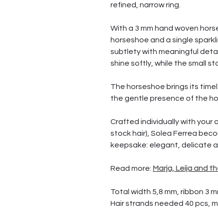
refined, narrow ring.
With a 3 mm hand woven horseh
horseshoe and a single sparkl
subtlety with meaningful detai
shine softly, while the small s
The horseshoe brings its time
the gentle presence of the ho
Crafted individually with your 
stock hair), Solea Ferrea bec
keepsake: elegant, delicate an
Read more:
Marja, Leija and t
Total width 5,8 mm, ribbon 3 
Hair strands needed 40 pcs, m