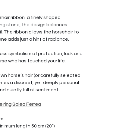
air ribbon, a finely shaped
ing stone, the design balances
l. The ribbon allows the horsehair to
tone adds just a hint of radiance.
less symbolism of protection, luck and
rse who has touched your life.
own horse’s hair (or carefully selected
omes a discreet, yet deeply personal
d quietly full of sentiment.
he ring Solea Ferrea
mm
inimum length 50 cm (20”)