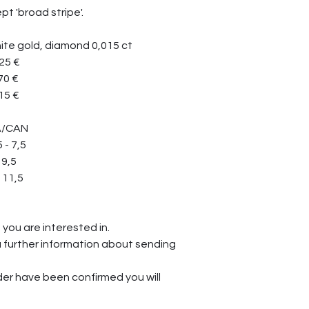
pt 'broad stripe'.
e gold, diamond 0,015 ct
 €
 €
 €
CAN
- 7,5
9,5
11,5
 you are interested in.
u further information about sending
rder have been confirmed you will