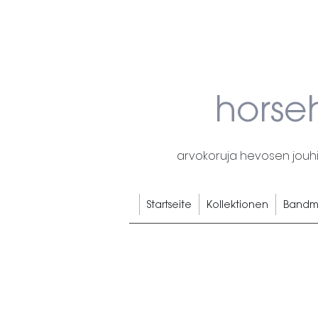
horse
arvokoruja hevosen jouhis
Startseite
Kollektionen
Bandm