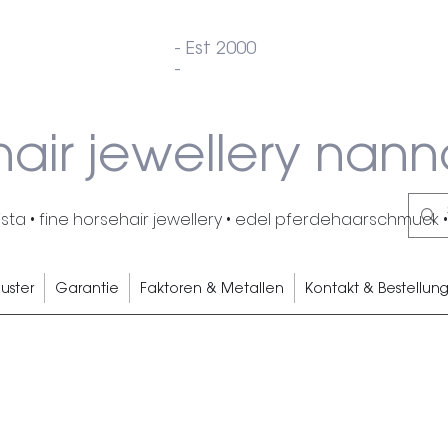
- Est 2000
-
hair jewellery nann
ta • fine horsehair jewellery • edel pferdehaarschmuck •
uster
Garantie
Faktoren & Metallen
Kontakt & Bestellun