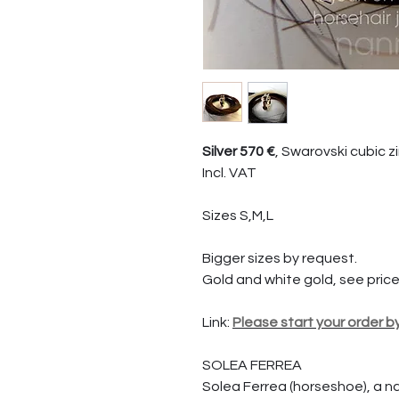
Silver 570 €
, Swarovski cubic z
Incl. VAT
Sizes S,M,L
Bigger sizes by request.
Gold and white gold, see pric
Link:
Please start your order b
SOLEA FERREA
Solea Ferrea (horseshoe), a n