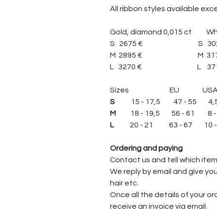
All ribbon styles available exce
Gold, diamond 0,015 ct Whit
S 2675 € S 3025
M 2895 € M 3170
L 3270 € L 3715
Sizes EU USA/
S
15 - 17,5 47 - 55 4,5 
M
18 - 19,5 56 - 61 8 - 
L
20 - 21 63 - 67 10 - 
Ordering and paying
Contact us and tell which item
We reply by email and give yo
hair etc.
Once all the details of your o
receive an invoice via email.