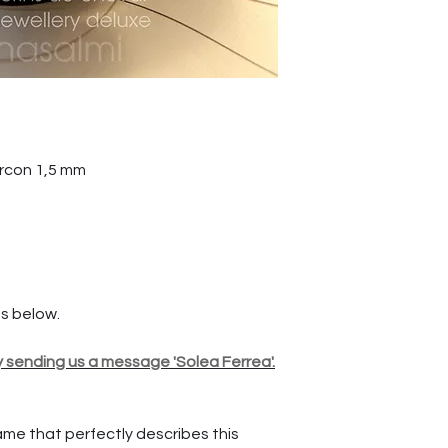
Präsenz des Pferde
Kaikki nauhamallit
stripe'.
Gesamt Breite 5,
Marja, Leija ja so
Haare: 40 je, Läng
Größen, innere Durc
Aloita tilauksesi t
21 mm
"Solea Ferrea".
Alle Bandstile ver
ircon 1,5 mm
Marja, Leija und d
Bitte starten Sie I
Nachricht "Solea F
es below.
y sending us a message 'Solea Ferrea'.
ame that perfectly describes this