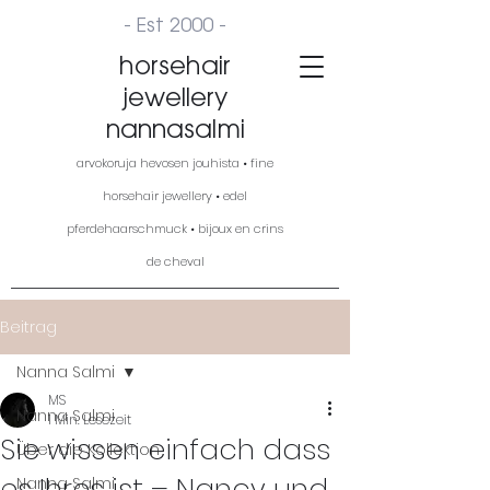
- Est 2000 -
horsehair
jewellery
nannasalmi
arvokoruja hevosen jouhista • fine
horsehair jewellery • edel
pferdehaarschmuck • bijoux en crins
de cheval
Beitrag
Nanna Salmi
MS
Nanna Salmi
1 Min. Lesezeit
Sie wissen einfach dass
Über die Kollektion
es Ihres ist – Nancy und
Nanna Salmi