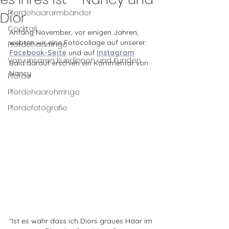
Pferdehaararmbänder
Dior
Cocktail
Anfang November, vor einigen Jahren, 
webten wir eine Fotocollage auf unserer 
Pferdehaarringe
Facebook-Seite
 und auf 
Instagram
. 
Von unseren Kundinnen und Kunden
Bald darauf erschien ein Kommentar von 
Nancy.
Pferde
Pferdehaarohrringe
Pferdefotografie
"
Ist es wahr dass ich Diors graues Haar im