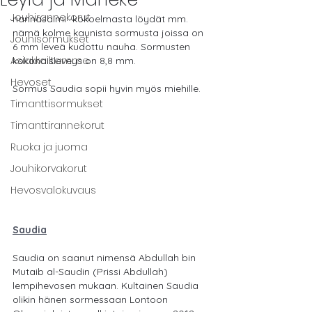
Jouhirannekorut
nannasalmi -kokoelmasta löydät mm. 
nämä kolme kaunista sormusta joissa on 
Jouhisormukset
6 mm leveä kudottu nauha. Sormusten 
Asiakkailtamme
kokonaisleveys on 8,8 mm.
Hevoset
Sormus Saudia sopii hyvin myös miehille.
Timanttisormukset
Timanttirannekorut
Ruoka ja juoma
Jouhikorvakorut
Hevosvalokuvaus
Saudia
Saudia on saanut nimensä Abdullah bin 
Mutaib al-Saudin (Prissi Abdullah) 
lempihevosen mukaan. Kultainen Saudia 
olikin hänen sormessaan Lontoon 