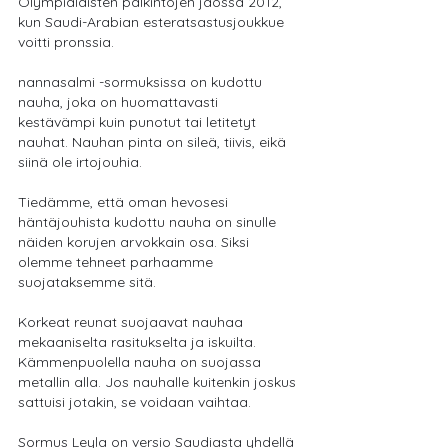
Olympialaisten palkintojen jaossa 2012, 
kun Saudi-Arabian esteratsastusjoukkue 
voitti pronssia.
nannasalmi -sormuksissa on kudottu 
nauha, joka on huomattavasti 
kestävämpi kuin punotut tai letitetyt 
nauhat. Nauhan pinta on sileä, tiivis, eikä 
siinä ole irtojouhia.
Tiedämme, että oman hevosesi 
häntäjouhista kudottu nauha on sinulle 
näiden korujen arvokkain osa. Siksi 
olemme tehneet parhaamme 
suojataksemme sitä.
Korkeat reunat suojaavat nauhaa 
mekaaniselta rasitukselta ja iskuilta. 
Kämmenpuolella nauha on suojassa 
metallin alla. Jos nauhalle kuitenkin joskus 
sattuisi jotakin, se voidaan vaihtaa.
Sormus Leyla on versio Saudiasta yhdellä 