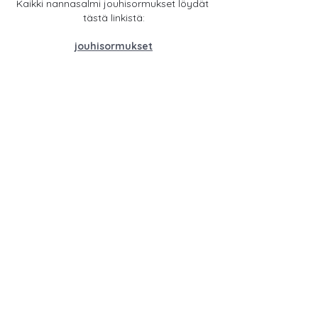
Kaikki nannasalmi jouhisormukset löydät 
tästä linkistä:
jouhisormukset
jouhikorut
jouhisormukset
jouhinauha