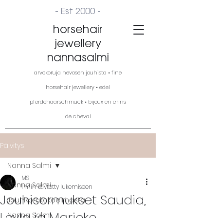
- Est 2000 -
horsehair
jewellery
nannasalmi
arvokoruja hevosen jouhista • fine
horsehair jewellery • edel
pferdehaarschmuck • bijoux en crins
de cheval
Päivitys
Nanna Salmi
MS
Nanna Salmi
1 min käytetty lukemiseen
Jouhisormukset Saudia,
Jouhikorukokoelmasta
Leyla ja Marieke
Nanna Salmi