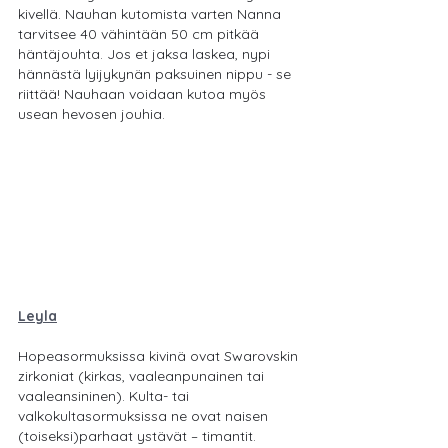
kivellä. Nauhan kutomista varten Nanna 
tarvitsee 40 vähintään 50 cm pitkää 
häntäjouhta. Jos et jaksa laskea, nypi 
hännästä lyijykynän paksuinen nippu - se 
riittää! Nauhaan voidaan kutoa myös 
usean hevosen jouhia.
Leyla
Hopeasormuksissa kivinä ovat Swarovskin 
zirkoniat (kirkas, vaaleanpunainen tai 
vaaleansininen). Kulta- tai 
valkokultasormuksissa ne ovat naisen 
(toiseksi)parhaat ystävät – timantit. 