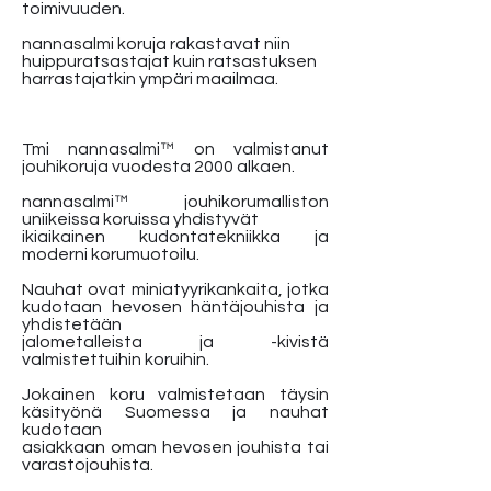
toimivuuden.
nannasalmi koruja rakastavat niin
huippuratsastajat kuin ratsastuksen
harrastajatkin ympäri maailmaa.
Tmi nannasalmi™ on valmistanut
jouhikoruja vuodesta 2000 alkaen.
nannasalmi™ jouhikorumalliston
uniikeissa koruissa yhdistyvät
ikiaikainen kudontatekniikka ja
moderni korumuotoilu.
Nauhat ovat miniatyyrikankaita, jotka
kudotaan hevosen häntäjouhista ja
yhdistetään
jalometalleista ja -kivistä
valmistettuihin koruihin.
Jokainen koru valmistetaan täysin
käsityönä Suomessa ja nauhat
kudotaan
asiakkaan oman hevosen jouhista tai
varastojouhista.