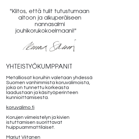
"Kiitos, että tulit tutustumaan
aitoon ja alkuperäiseen
nannasalmi
jouhikorukokoelmaani!"
YHTEISTYÖKUMPPANIT
Metalliosat koruihin valetaan yhdessä
Suomen vanhimmista koruvalimoista,
joka on tunnettu korkeasta
laadustaan ja käsityöperinteen
kunnioittamisesta.
koruvalimo.fi
Korujen viimeistelyn ja kivien
istuttamisen suorittavat
huippuammattilaiset.
Marjut Viitanen​