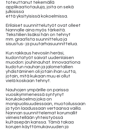
toteuttanut tekemällä
applikaatiotauluja, joita on sekä
julkisissa
että yksityisissä kokoelmissa.
Erilaiset suunnittelutyöt ovat olleet
Nannalle aina myös tärkeitä.
Tekstiilien lisäksi hän on tehnyt
mm. graafista suunnittelua ja
sisustus- ja puutarhasuunnittelua.
Kun rakkaus hevosiin heräsi,
kudontatyöt saivat uudenlaisen
muodon: jouhinauhat. Innovaationa
kudotun nauhan ja jalometallien
yhdistäminen oli jotain ihan uutta,
jotain, mitä kukaan muu ei ollut
vielä koskaan tehnyt.
Nauhojen ympärille on parissa
vuosikymmenessä syntynyt
korukokoelma joka on
monipuolisuudessaan, muotoilussaan
ja työn laadussaan vertaansa vailla.
Nannan suunnittelemat korumallit
viimeistellään yhteistyössä
kultasepän kanssa. Tämä takaa
korujen käyttömukavuuden ja