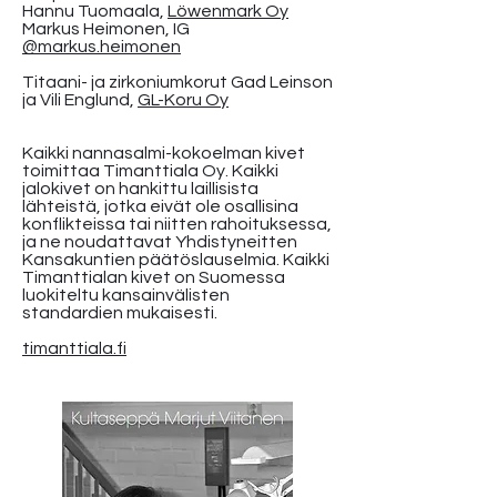
Hannu Tuomaala,
Löwenmark Oy
Markus Heimonen, IG
@markus.heimonen
​Titaani- ja zirkoniumkorut Gad Leinson
ja Vili Englund,
GL-Koru Oy
Kaikki nannasalmi-kokoelman kivet
toimittaa Timanttiala Oy. Kaikki
jalokivet on hankittu laillisista
lähteistä, jotka eivät ole osallisina
konflikteissa tai niitten rahoituksessa,
ja ne noudattavat Yhdistyneitten
Kansakuntien päätöslauselmia. Kaikki
Timanttialan kivet on Suomessa
luokiteltu kansainvälisten
standardien mukaisesti.
timanttiala.fi