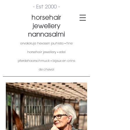
- Est 2000 -
horsehair
jewellery
nannasalmi
arvokoruja hevosen jouhista • fine
horsehair jewellery • edel
pferdehaarschmuck • bijoux en crins
de cheval